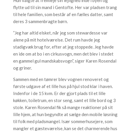
Hun valgte at fremleje sin lejlighed inde i byen og
flytte ud til sin mand i Gentofte. Her var pladsen trang
til hele familien, som består af en fælles datter, samt
deres 3 sammenbragte børn.
”Jeg har altid elsket, når jeg som stewardesse var
alene på mit hotelværelse. Det rum havde jeg
stadigvæk brug for, efter at jeg stoppede. Jeg havde
en ide om at bo i en cirkusvogn, men det blev i stedet
en gammel gul mandskabsvogn”, siger Karen Rosendal
og griner.
Sammen med en tømrer blev vognen renoveret og
første udgave af et lille hus på hjul stod klar i haven.
Indenfor i de 15 kvm. Er der gjort plads til et lille
køkken, toiletrum, en stor seng, samt et lille bord og 3
stole. Karen Rosendal fik så mange reaktioner på sit
lille hjem, at hun begyndte at sælge den mobile løsning
til folk med pladsmangel. Især sommerhusejere, som
mangler et gæsteværelse, kan se det charmerende hus