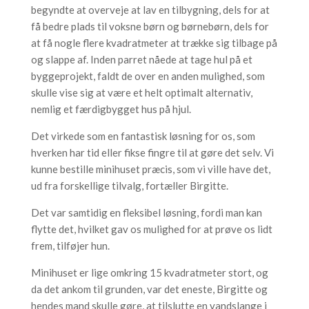
begyndte at overveje at lav en tilbygning, dels for at
få bedre plads til voksne børn og børnebørn, dels for
at få nogle flere kvadratmeter at trække sig tilbage på
og slappe af. Inden parret nåede at tage hul på et
byggeprojekt, faldt de over en anden mulighed, som
skulle vise sig at være et helt optimalt alternativ,
nemlig et færdigbygget hus på hjul.
Det virkede som en fantastisk løsning for os, som
hverken har tid eller fikse fingre til at gøre det selv. Vi
kunne bestille minihuset præcis, som vi ville have det,
ud fra forskellige tilvalg, fortæller Birgitte.
Det var samtidig en fleksibel løsning, fordi man kan
flytte det, hvilket gav os mulighed for at prøve os lidt
frem, tilføjer hun.
Minihuset er lige omkring 15 kvadratmeter stort, og
da det ankom til grunden, var det eneste, Birgitte og
hendes mand skulle gøre, at tilslutte en vandslange i