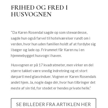
FRIHED OG FRED I
HUSVOGNEN
“Da Karen Rosendal sagde op som stewardesse,
sagde hun også farvel til hotelværelser rundt om i
verden, hvor hun uden familien holdt af at fordybe sig
i bøger og lade op. Frirummet får Karen nu i en
hjemmebygget husvogn i haven.
Husvognen er på 17 kvadratmeter, men virker en del
større takket være snedig indretning og et stort
dørparti med glasvinduer. Vognen er Karen Rosendals
andet hjem. Ja, nogle dage dér, hvor hun tilbringer det
meste af sin tid, for stedet er hendes private helle.”
SE BILLEDER FRA ARTIKLEN HER