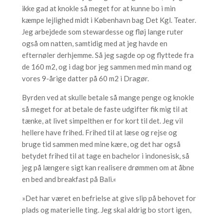
ikke gad at knokle så meget for at kunne bo i min
kæmpe lejlighed midt i København bag Det Kgl. Teater.
Jeg arbejdede som stewardesse og fløj lange ruter
også om natten, samtidig med at jeg havde en
efternøler derhjemme. Så jeg sagde op og flyttede fra
de 160 m2, og i dag bor jeg sammen med min mand og
vores 9-årige datter på 60 m2 i Dragør.
Byrden ved at skulle betale så mange penge og knokle
så meget for at betale de faste udgifter fik mig til at
tænke, at livet simpelthen er for kort til det. Jeg vil
hellere have frihed. Frihed til at læse og rejse og
bruge tid sammen med mine kære, og det har også
betydet frihed til at tage en bachelor i indonesisk, så
jeg på længere sigt kan realisere drømmen om at åbne
en bed and breakfast på Bali.«
»Det har været en befrielse at give slip på behovet for
plads og materielle ting. Jeg skal aldrig bo stort igen,