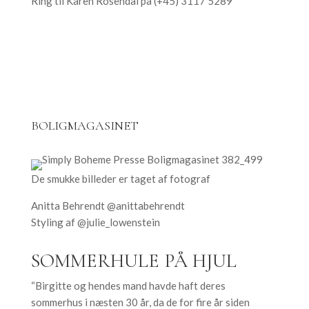
Ring til Karen Rosendal på (+45) 3117 5289
BOLIGMAGASINET
De smukke billeder er taget af fotograf
Anitta Behrendt @anittabehrendt
Styling af @julie_lowenstein
SOMMERHULE PÅ HJUL
“Birgitte og hendes mand havde haft deres
sommerhus i næsten 30 år, da de for fire år siden